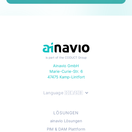
is part of the CODUCT Group
Ainavio GmbH
Marie-Curie-Str. 6
47475 Kamp-Lintfort
Language 🇩🇪/🇬🇧
LÖSUNGEN
ainavio Lösungen
PIM & DAM Plattform