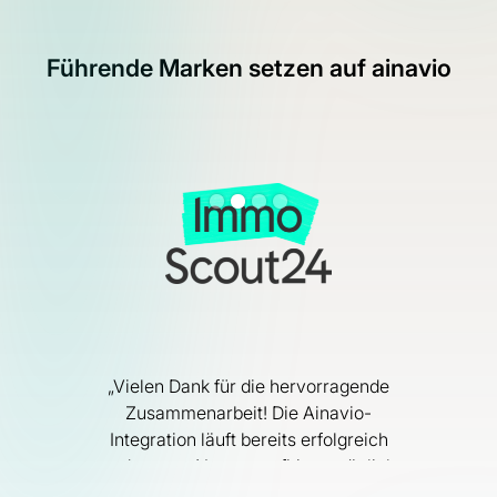
Führende Marken setzen auf ainavio
„Vielen Dank für die hervorragende
Zusammenarbeit! Die Ainavio-
Integration läuft bereits erfolgreich
und unsere Nutzer profitieren täglich
f 4.
davon [...]“