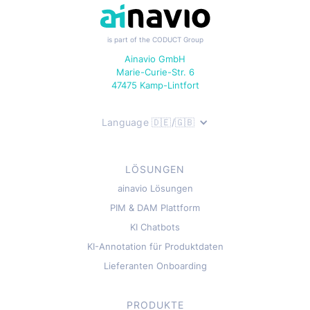
is part of the CODUCT Group
Ainavio GmbH
Marie-Curie-Str. 6
47475 Kamp-Lintfort
Language 🇩🇪/🇬🇧
LÖSUNGEN
ainavio Lösungen
PIM & DAM Plattform
KI Chatbots
KI-Annotation für Produktdaten
Lieferanten Onboarding
PRODUKTE