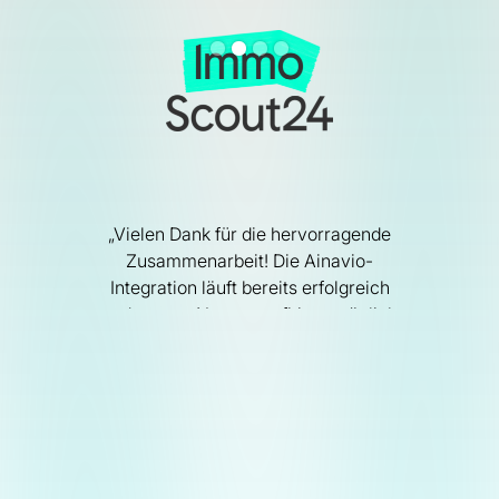
„Vielen Dank für die hervorragende
Zusammenarbeit! Die Ainavio-
Integration läuft bereits erfolgreich
und unsere Nutzer profitieren täglich
f 4.
davon [...]“