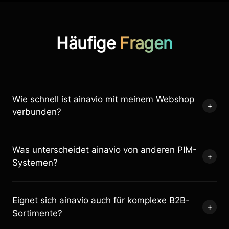
Häufige
Fragen
Wie schnell ist ainavio mit meinem Webshop
+
verbunden?
Die vollständige Anbindung dauert in der Regel nur
Was unterscheidet ainavio von anderen PIM-
60 Minuten. Unser Team begleitet Sie durch den
+
Systemen?
gesamten Prozess – ohne Entwickleraufwand auf
Ihrer Seite.
ainavio ist speziell für Webshop-Händler entwickelt:
Eignet sich ainavio auch für komplexe B2B-
nahtlose Integration, KI-gestützte Validierung,
+
Sortimente?
integriertes DAM und bis zu 17 % günstiger als
vergleichbare Anbieter.